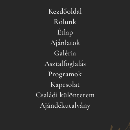
Kezdőoldal
Rólunk
Étlap
Ajánlatok
Galéria
Asztalfoglalás
Programok
Kapcsolat
Családi különterem
Ajándékutalvány
Facebook
I