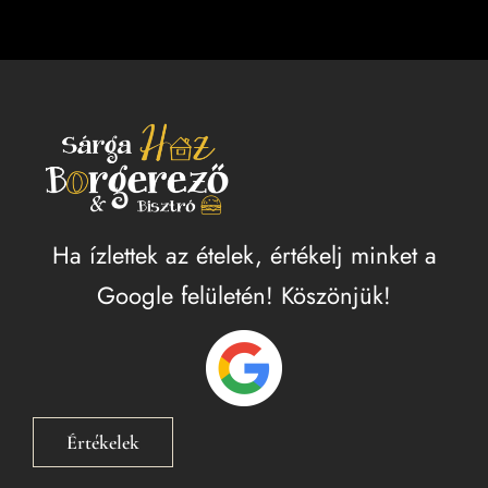
saládi különterem
jándékutalvány
aléria
apcsolat
Ha ízlettek az ételek, értékelj minket a
Google felületén! Köszönjük!
Értékelek