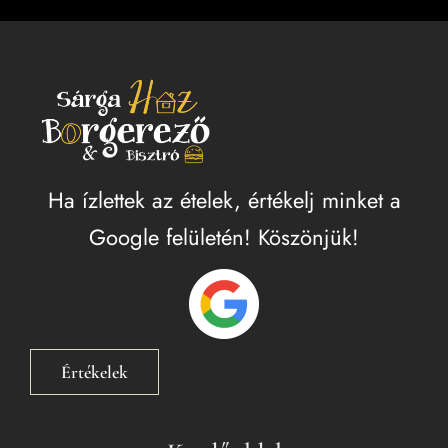
saládi különterem
jándékutalvány
aléria
apcsolat
Ha ízlettek az ételek, értékelj minket a
Google felületén! Köszönjük!
Értékelek