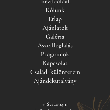
Kezdőoldal
Rólunk
Étlap
Ajánlatok
Galéria
Asztalfoglalás
Programok
Kapcsolat
Családi különterem
Ajándékutalvány
Facebook
I
+3672200491